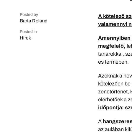
Posted by
A kötelező sz
Barta Roland
valamennyi n
Posted in
Amennyiben a
Hírek
megfelelő,
le
tanárokkal,
sz
es termében.
Azoknak a növe
kötelezően be 
zenetörténet, 
elérhetőek a z
időpontja: s
A
hangszeres
az aulában kifü