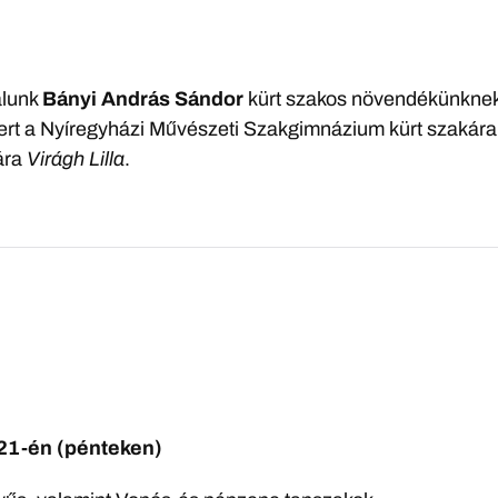
álunk
Bányi András Sándor
kürt szakos növendékünkne
nyert a Nyíregyházi Művészeti Szakgimnázium kürt szakára
ára
Virágh Lilla
.
 21-én (pénteken)