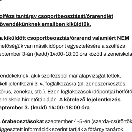
olfézs tantárgy csoportbeosztását/órarendjét
övendékünknek emailben kiküldtük.
 kiküldött csoportbeosztás/órarend valamiért NEM
hetőségük van másik időpont egyeztetésére a szolfézs
eptember 3-án (kedd) 14:00-18:00 óra
között a zeneiskola
ndékeknek, akik szolfézsból már alapvizsgát tettek,
kell jelentkezni 3-4. foglalkozásra (pl. zeneszerkesztés,
kórus, zenekar, stb.). Ezen foglakozások időpontjai hétfőtő
eneiskola hirdetőtábláján. A
kötelező lejelentkezés
zeptember 3. (kedd) 14:00-18:00 óra
.
 órabeosztásokat
szeptember 4-5-én (szerda-csütörtök
ggesztett információk szerint tartják a főtárgy tanárok.