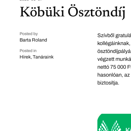
Köbüki Ösztöndíj
Posted by
Szívből gratul
Barta Roland
kollégáinknak,
ösztöndíjpály
Posted in
Hírek
,
Tanáraink
végzett munkáj
nettó 75 000 F
hasonlóan, az 
biztosítja.