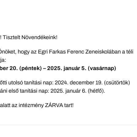
k! Tisztelt Növendékeink!
Önöket, hogy az Egri Farkas Ferenc Zeneiskolában a téli
ja:
r 20. (péntek) – 2025. január 5. (vasárnap)
lőtti utolsó tanítási nap: 2024. december 19. (csütörtök)
táni első tanítási nap: 2025. január 6. (hétfő).
 alatt az intézmény ZÁRVA tart!