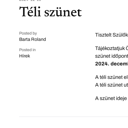
Téli szünet
Posted by
Tisztelt Szülő
Barta Roland
Tájékoztatjuk 
Posted in
szünet időpont
Hírek
2024. decembe
A téli szünet e
A téli szünet u
A szünet ideje