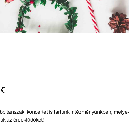
k
b tanszaki koncertet is tartunk intézményünkben, melye
juk az érdeklődőket!