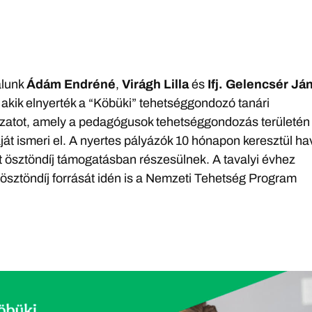
álunk
Ádám Endréné
,
Virágh Lilla
és
Ifj. Gelencsér Já
 akik elnyerték a “Köbüki” tehetséggondozó tanári
ázatot, amely a pedagógusok tehetséggondozás területén
át ismeri el. A nyertes pályázók 10 hónapon keresztül ha
t ösztöndíj támogatásban részesülnek. A tavalyi évhez
ösztöndíj forrását idén is a Nemzeti Tehetség Program