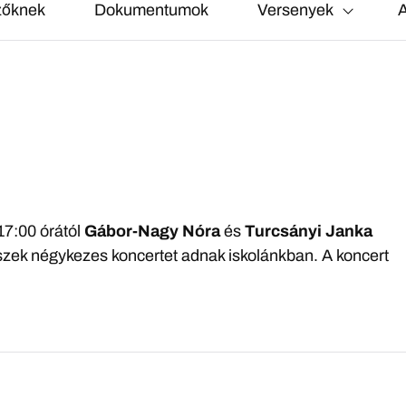
zőknek
Dokumentumok
Versenyek
A
17:00 órától
Gábor-Nagy Nóra
és
Turcsányi Janka
ek négykezes koncertet adnak iskolánkban. A koncert