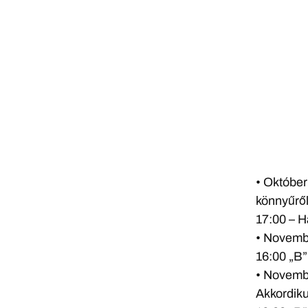
• Október
könnyűrő
17:00 – H
• Novembe
16:00 „B”
• Novembe
Akkordik