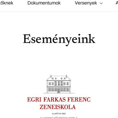
zőknek
Dokumentumok
Versenyek
A
Eseményeink