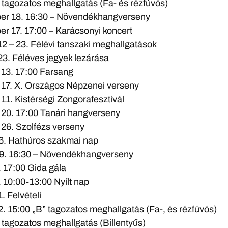
 tagozatos meghallgatás (Fa- és rézfúvós)
er 18. 16:30 – Növendékhangverseny
r 17. 17:00 – Karácsonyi koncert
12 – 23. Félévi tanszaki meghallgatások
23. Féléves jegyek lezárása
 13. 17:00 Farsang
 17. X. Országos Népzenei verseny
 11. Kistérségi Zongorafesztivál
 20. 17:00 Tanári hangverseny
 26. Szolfézs verseny
 16. Hathúros szakmai nap
 29. 16:30 – Növendékhangverseny
. 17:00 Gida gála
. 10:00-13:00 Nyílt nap
. Felvételi
2. 15:00 „B” tagozatos meghallgatás (Fa-, és rézfúvós)
 tagozatos meghallgatás (Billentyűs)