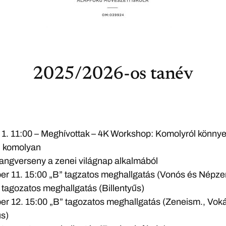
2025/2026-os tanév
 1. 11:00 – Meghívottak – 4K Workshop: Komolyról könny
l komolyan
angverseny a zenei világnap alkalmából
r 11. 15:00 „B” tagzatos meghallgatás (Vonós és Népze
 tagozatos meghallgatás (Billentyűs)
r 12. 15:00 „B” tagozatos meghallgatás (Zeneism., Voká
us)