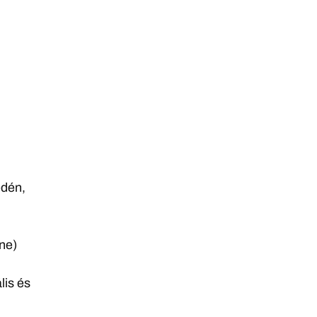
edén,
ne)
lis és