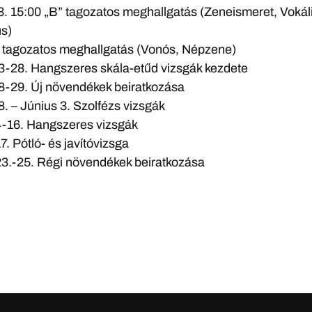
3. 15:00 „B” tagozatos meghallgatás (Zeneismeret, Vokál
us)
” tagozatos meghallgatás (Vonós, Népzene)
3-28. Hangszeres skála-etűd vizsgák kezdete
8-29. Új növendékek beiratkozása
8. – Június 3. Szolfézs vizsgák
4-16. Hangszeres vizsgák
7. Pótló- és javítóvizsga
23.-25. Régi növendékek beiratkozása