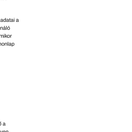
 adatai a
ználó
rmikor
 honlap
ő a
lyen