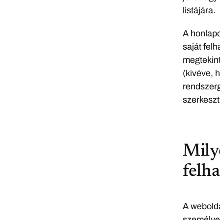
listájára.
A honlapo
saját fel
megtekint
(kivéve, 
rendszerg
szerkeszt
Mily
felha
A webolda
személyes