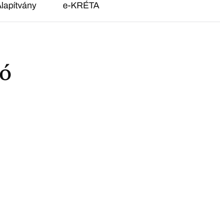
lapítvány
e-KRÉTA
tó