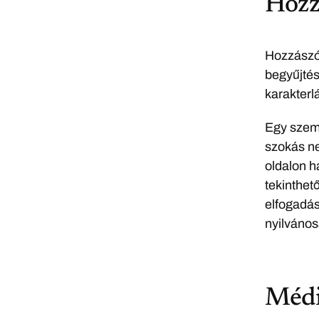
Hozz
Hozzászól
begyűjtés
karakterl
Egy szemé
szokás ne
oldalon h
tekinthet
elfogadás
nyilvános
Méd