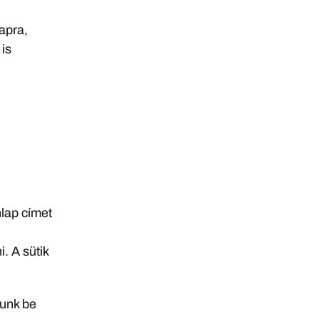
lapra,
 is
nlap címet
. A sütik
tunk be