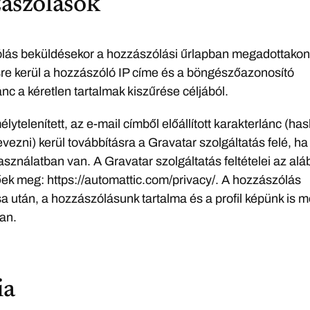
ászólások
ás beküldésekor a hozzászólási űrlapban megadottakon 
re kerül a hozzászóló IP címe és a böngészőazonosító
ánc a kéretlen tartalmak kiszűrése céljából.
lytelenített, az e-mail címből előállított karakterlánc (ha
vezni) kerül továbbításra a Gravatar szolgáltatás felé, ha
asználatban van. A Gravatar szolgáltatás feltételei az alá
őek meg: https://automattic.com/privacy/. A hozzászólás
a után, a hozzászólásunk tartalma és a profil képünk is m
an.
ia