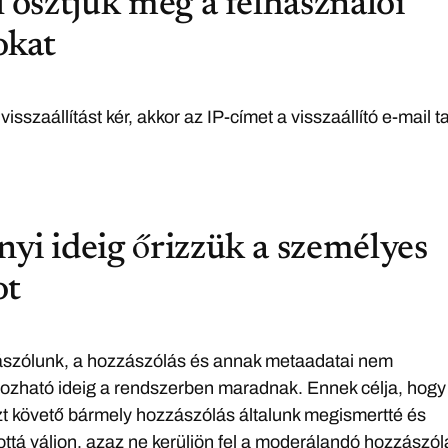
 osztjuk meg a felhasználói
okat
visszaállítást kér, akkor az IP-címet a visszaállító e-mail 
yi ideig őrizzük a személyes
ot
szólunk, a hozzászólás és annak metaadatai nem
zható ideig a rendszerben maradnak. Ennek célja, hogy
t követő bármely hozzászólás általunk megismertté és
ttá váljon, azaz ne kerüljön fel a moderálandó hozzászó