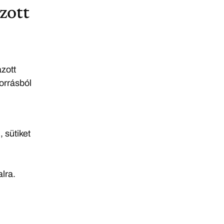
zott
zott
forrásból
 sütiket
lra.