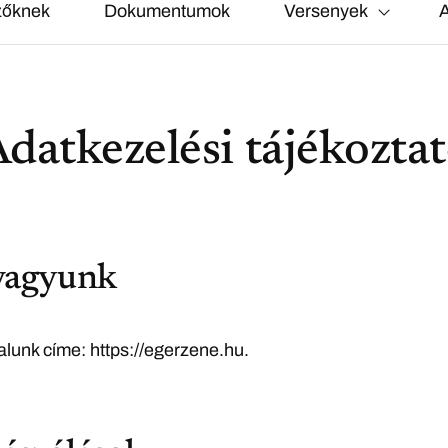
zőknek
Dokumentumok
Versenyek
A
datkezelési tájékozta
vagyunk
lunk címe: https://egerzene.hu.