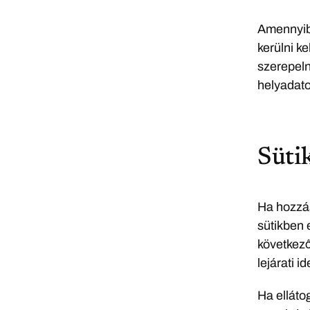
Amennyibe
kerülni k
szerepelne
helyadato
Süti
Ha hozzás
sütikben e
következő
lejárati i
Ha ellátog