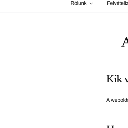
Rólunk
Felvételi
A
Kik 
A webolda