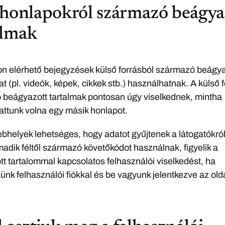
honlapokról származó beágya
almak
n elérhető bejegyzések külső forrásból származó beágya
at (pl. videók, képek, cikkek stb.) használhatnak. A külső 
beágyazott tartalmak pontosan úgy viselkednek, mintha
ttunk volna egy másik honlapot.
bhelyek lehetséges, hogy adatot gyűjtenek a látogatókról,
adik féltől származó követőkódot használnak, figyelik a
t tartalommal kapcsolatos felhasználói viselkedést, ha
ünk felhasználói fiókkal és be vagyunk jelentkezve az olda