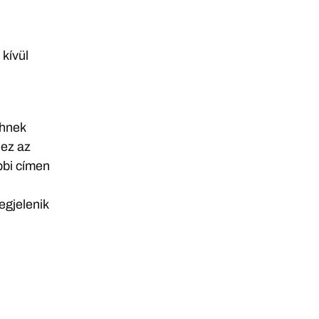
kívül
shnek
 ez az
bbi címen
egjelenik