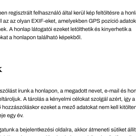
n regisztrált felhasználó által kerül kép feltöltésre a hon
ell az az olyan EXIF-eket, amelyekben GPS pozíció adatok
k. A honlap látogatói ezeket letölthetik és kinyerhetik a
kat a honlapon található képekből.
k
zólást írunk a honlapon, a megadott nevet, e-mail és ho
ltároljuk. A tárolás a kényelmi célokat szolgál azért, így a
 hozzászóláskor ezeket a mező adatokat nem kell kitölteni
deje egy év.
atunk a bejelentkezési oldalra, akkor átmeneti sütiket állí