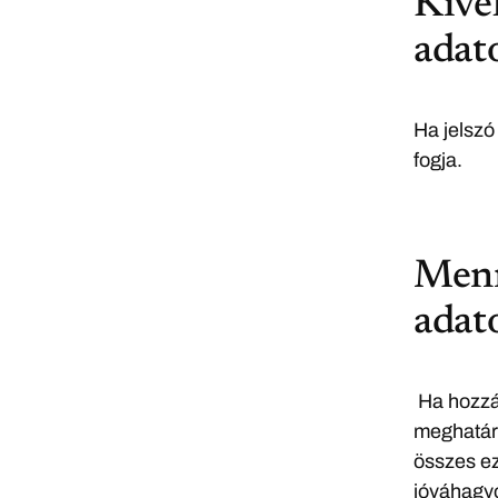
Kivel
adat
Ha jelszó 
fogja.
Menn
adat
Ha hozzá
meghatáro
összes ez
jóváhagyo