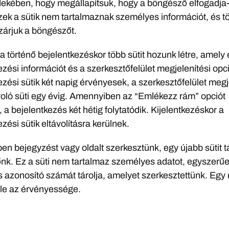
ekében, hogy megállapítsuk, hogy a böngésző elfogadja
Ezek a sütik nem tartalmaznak személyes információt, és t
árjuk a böngészőt.
a történő bejelentkezéskor több sütit hozunk létre, amely 
ezési információt és a szerkesztőfelület megjelenítési opci
ezési sütik két napig érvényesek, a szerkesztőfelület megj
ároló süti egy évig. Amennyiben az “Emlékezz rám” opciót
, a bejelentkezés két hétig folytatódik. Kijelentkezéskor a
zési sütik eltávolításra kerülnek.
n bejegyzést vagy oldalt szerkesztünk, egy újabb sütit tá
k. Ez a süti nem tartalmaz személyes adatot, egyszerűe
 azonosító számát tárolja, amelyet szerkesztettünk. Egy
 le az érvényessége.