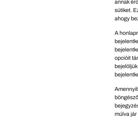
annak érd
sütiket. 
ahogy bez
A honlapr
bejelentk
bejelentk
opcióit t
bejelöljük
bejelentke
Amennyibe
böngészőn
bejegyzés
múlva jár