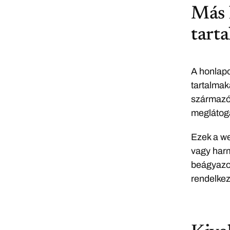
Más 
tart
A honlapo
tartalmak
származó 
meglátoga
Ezek a we
vagy harm
beágyazot
rendelkez