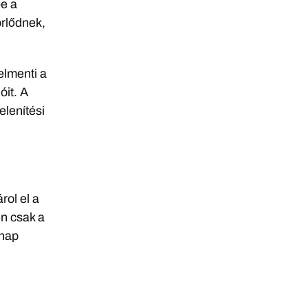
-e a
örlődnek,
elmenti a
óit. A
elenítési
rol el a
n csak a
 nap