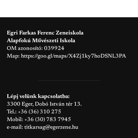
Egri Farkas Ferenc Zeneiskola
Alapfokú Művészeti Iskola
OM azonosító: 039924
Map:
https://goo.gl/maps/X4Zj1ky7hoDSNL3PA
Lépj velünk kapcsolatba:
3300 Eger, Dobó István tér 13.
Tel.: +36 (36) 310 275
Mobil: +36 (30) 783 7945
e-mail:
titkarsag@egerzene.hu