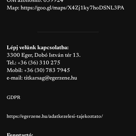
OM azonosító: 039924
Map:
https://goo.gl/maps/X4Zj1ky7hoDSNL3PA
Lépj velünk kapcsolatba:
3300 Eger, Dobó István tér 13.
Tel.: +36 (36) 310 275
Mobil: +36 (30) 783 7945
e-mail:
titkarsag@egerzene.hu
GDPR
https://egerzene.hu/adatkezelesi-tajekoztato/
Fenntartó: