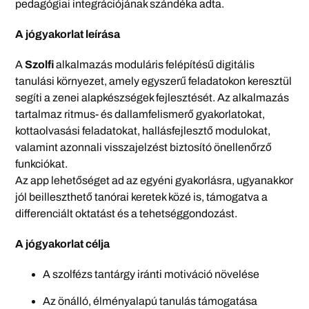
pedagógiai integrációjának szándéka adta.
A jógyakorlat leírása
A
Szolfi
alkalmazás moduláris felépítésű digitális
tanulási környezet, amely egyszerű feladatokon keresztül
segíti a zenei alapkészségek fejlesztését. Az alkalmazás
tartalmaz ritmus- és dallamfelismerő gyakorlatokat,
kottaolvasási feladatokat, hallásfejlesztő modulokat,
valamint azonnali visszajelzést biztosító önellenőrző
funkciókat.
Az app lehetőséget ad az egyéni gyakorlásra, ugyanakkor
jól beilleszthető tanórai keretek közé is, támogatva a
differenciált oktatást és a tehetséggondozást.
A jógyakorlat célja
A szolfézs tantárgy iránti motiváció növelése
Az önálló, élményalapú tanulás támogatása