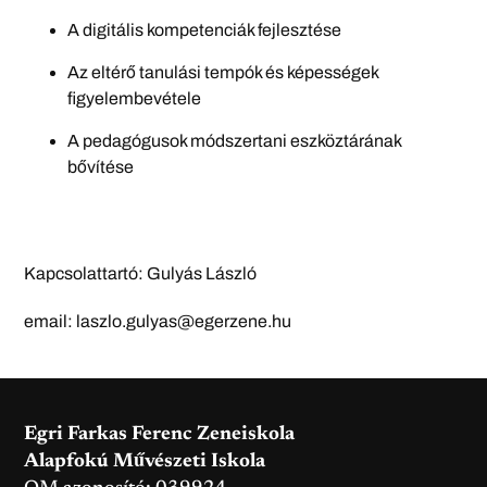
A digitális kompetenciák fejlesztése
Az eltérő tanulási tempók és képességek
figyelembevétele
A pedagógusok módszertani eszköztárának
bővítése
Kapcsolattartó: Gulyás László
email: laszlo.gulyas@egerzene.hu
Egri Farkas Ferenc Zeneiskola
Alapfokú Művészeti Iskola