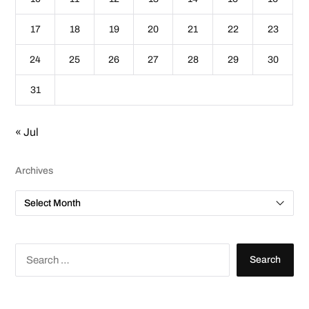
17
18
19
20
21
22
23
24
25
26
27
28
29
30
31
« Jul
Archives
A
r
c
h
i
v
S
e
e
s
a
r
c
h
f