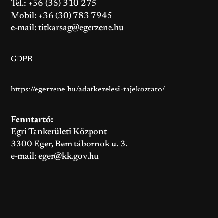
Tel.: +36 (36) 310 275
Mobil: +36 (30) 783 7945
e-mail:
titkarsag@egerzene.hu
GDPR
https://egerzene.hu/adatkezelesi-tajekoztato/
Fenntartó:
Egri Tankerületi Központ
3300 Eger, Bem tábornok u. 3.
e-mail:
eger@kk.gov.hu