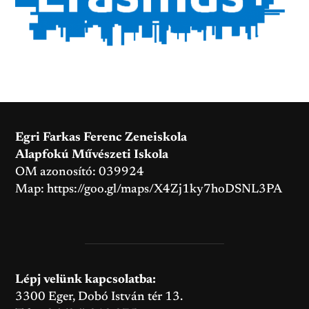
Egri Farkas Ferenc Zeneiskola
Alapfokú Művészeti Iskola
OM azonosító: 039924
Map:
https://goo.gl/maps/X4Zj1ky7hoDSNL3PA
Lépj velünk kapcsolatba:
3300 Eger, Dobó István tér 13.