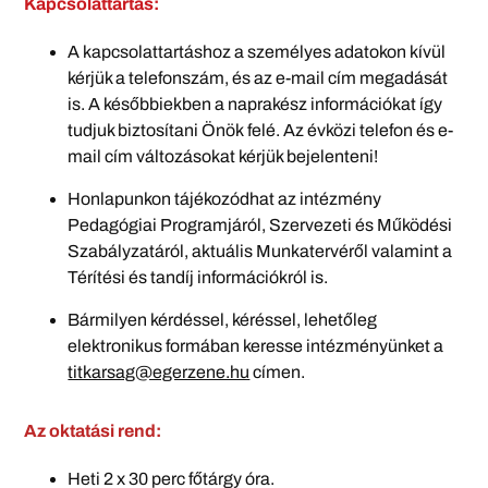
Kapcsolattartás:
A kapcsolattartáshoz a személyes adatokon kívül
kérjük a telefonszám, és az e-mail cím megadását
is. A későbbiekben a naprakész információkat így
tudjuk biztosítani Önök felé. Az évközi telefon és e-
mail cím változásokat kérjük bejelenteni!
Honlapunkon tájékozódhat az intézmény
Pedagógiai Programjáról, Szervezeti és Működési
Szabályzatáról, aktuális Munkatervéről valamint a
Térítési és tandíj információkról is.
Bármilyen kérdéssel, kéréssel, lehetőleg
elektronikus formában keresse intézményünket a
titkarsag@egerzene.hu
címen.
Az oktatási rend:
Heti 2 x 30 perc főtárgy óra.