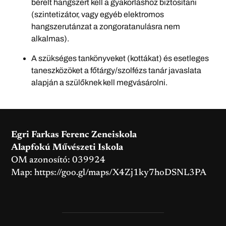
bérelt hangszert kell a gyakorláshoz biztosítani
(szintetizátor, vagy egyéb elektromos
hangszerutánzat a zongoratanulásra nem
alkalmas).
A szükséges tankönyveket (kottákat) és esetleges
taneszközöket a főtárgy/szolfézs tanár javaslata
alapján a szülőknek kell megvásárolni.
Egri Farkas Ferenc Zeneiskola
Alapfokú Művészeti Iskola
OM azonosító: 039924
Map:
https://goo.gl/maps/X4Zj1ky7hoDSNL3PA