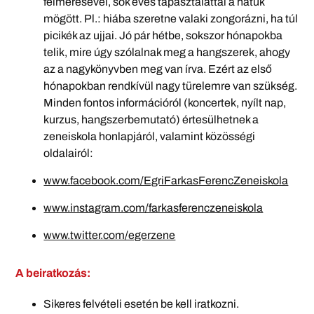
felmérésével, sok éves tapasztalattal a hátuk
mögött. Pl.: hiába szeretne valaki zongorázni, ha túl
picikék az ujjai. Jó pár hétbe, sokszor hónapokba
telik, mire úgy szólalnak meg a hangszerek, ahogy
az a nagykönyvben meg van írva. Ezért az első
hónapokban rendkívül nagy türelemre van szükség.
Minden fontos információról (koncertek, nyílt nap,
kurzus, hangszerbemutató) értesülhetnek a
zeneiskola honlapjáról, valamint közösségi
oldalairól:
www.facebook.com/EgriFarkasFerencZeneiskola
www.instagram.com/farkasferenczeneiskola
www.twitter.com/egerzene
A beiratkozás:
Sikeres felvételi esetén be kell iratkozni.