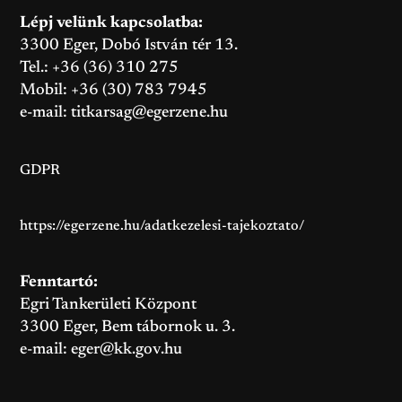
Lépj velünk kapcsolatba:
3300 Eger, Dobó István tér 13.
Tel.: +36 (36) 310 275
Mobil: +36 (30) 783 7945
e-mail:
titkarsag@egerzene.hu
GDPR
https://egerzene.hu/adatkezelesi-tajekoztato/
Fenntartó:
Egri Tankerületi Központ
3300 Eger, Bem tábornok u. 3.
e-mail:
eger@kk.gov.hu