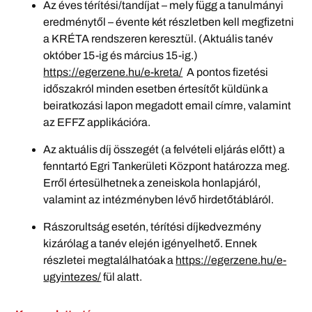
Az éves térítési/tandíjat – mely függ a tanulmányi
eredménytől – évente két részletben kell megfizetni
a KRÉTA rendszeren keresztül. (Aktuális tanév
október 15-ig és március 15-ig.)
https://egerzene.hu/e-kreta/
A pontos fizetési
időszakról minden esetben értesítőt küldünk a
beiratkozási lapon megadott email címre, valamint
az EFFZ applikációra.
Az aktuális díj összegét (a felvételi eljárás előtt) a
fenntartó Egri Tankerületi Központ határozza meg.
Erről értesülhetnek a zeneiskola honlapjáról,
valamint az intézményben lévő hirdetőtábláról.
Rászorultság esetén, térítési díjkedvezmény
kizárólag a tanév elején igényelhető. Ennek
részletei megtalálhatóak a
https://egerzene.hu/e-
ugyintezes/
fül alatt.