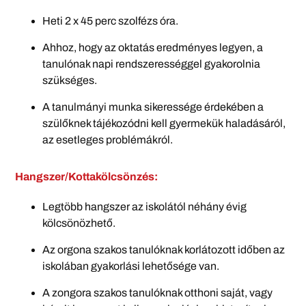
Heti 2 x 45 perc szolfézs óra.
Ahhoz, hogy az oktatás eredményes legyen, a
tanulónak napi rendszerességgel gyakorolnia
szükséges.
A tanulmányi munka sikeressége érdekében a
szülőknek tájékozódni kell gyermekük haladásáról,
az esetleges problémákról.
Hangszer/Kottakölcsönzés:
Legtöbb hangszer az iskolától néhány évig
kölcsönözhető.
Az orgona szakos tanulóknak korlátozott időben az
iskolában gyakorlási lehetősége van.
A zongora szakos tanulóknak otthoni saját, vagy