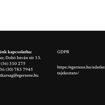
ünk kapcsolatba:
GDPR
, Dobó István tér 13.
6 (36) 310 275
https://egerzene.hu/adatkez
+36 (30) 783 7945
tajekoztato/
itkarsag@egerzene.hu