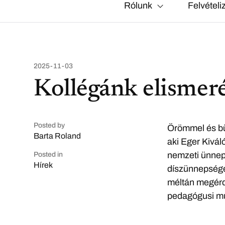
Rólunk
Felvételi
2025-11-03
Kollégánk elismer
Posted by
Örömmel és bü
Barta Roland
aki Eger Kivál
nemzeti ünnep
Posted in
Hírek
díszünnepségen
méltán megérde
pedagógusi m