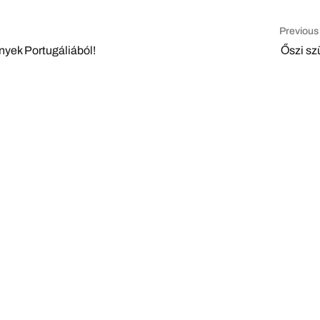
Previous
yek Portugáliából!
Őszi sz