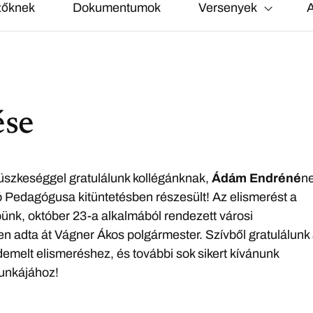
zőknek
Dokumentumok
Versenyek
A
ése
szkeséggel gratulálunk kollégánknak,
Ádám Endréné
ne
ó Pedagógusa kitüntetésben részesült! Az elismerést a
ünk, október 23-a alkalmából rendezett városi
 adta át Vágner Ákos polgármester. Szívből gratulálunk
melt elismeréshez, és további sok sikert kívánunk
unkájához!