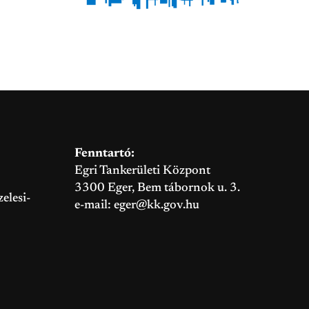
Fenntartó:
Egri Tankerületi Központ
3300 Eger, Bem tábornok u. 3.
elesi-
e-mail:
eger@kk.gov.hu