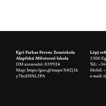
Egri Farkas Ferenc Zeneiskola
Lépj vel
Alapfokú Művészeti Iskola
3300 Eger
OM azonosító: 039924
Tel.: +3
Map:
https://goo.gl/maps/X4Zj1k
Mobil: 
y7hoDSNL3PA
e-mail:
t