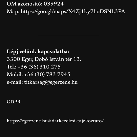
OM azonosító: 039924
Map:
https://goo.gl/maps/X4Zj1ky7hoDSNL3PA
Lépj velünk kapcsolatba:
3300 Eger, Dobó István tér 13.
Tel.: +36 (36) 310 275
Mobil: +36 (30) 783 7945
e-mail:
titkarsag@egerzene.hu
GDPR
https://egerzene.hu/adatkezelesi-tajekoztato/