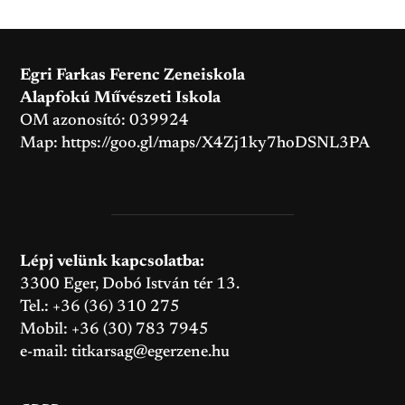
Egri Farkas Ferenc Zeneiskola
Alapfokú Művészeti Iskola
OM azonosító: 039924
Map:
https://goo.gl/maps/X4Zj1ky7hoDSNL3PA
Lépj velünk kapcsolatba:
3300 Eger, Dobó István tér 13.
Tel.: +36 (36) 310 275
Mobil: +36 (30) 783 7945
e-mail:
titkarsag@egerzene.hu