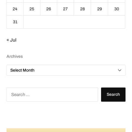
24
25
26
27
28
29
30
31
« Jul
Archives
A
r
c
h
i
v
S
e
e
s
a
r
c
h
f
o
r
: