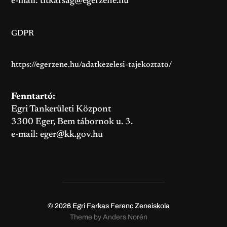
e-mail:
titkarsag@egerzene.hu
GDPR
https://egerzene.hu/adatkezelesi-tajekoztato/
Fenntartó:
Egri Tankerületi Központ
3300 Eger, Bem tábornok u. 3.
e-mail:
eger@kk.gov.hu
© 2026
Egri Farkas Ferenc Zeneiskola
Theme by
Anders Norén