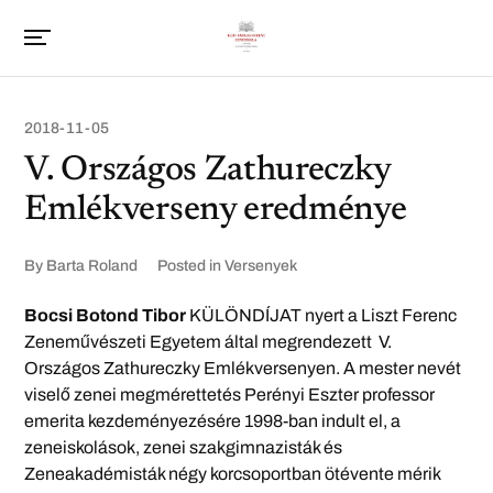
2018-11-05
V. Országos Zathureczky
Emlékverseny eredménye
By
Barta Roland
Posted in
Versenyek
Bocsi Botond Tibor
KÜLÖNDÍJAT nyert a Liszt Ferenc
Zeneművészeti Egyetem által megrendezett V.
Országos Zathureczky Emlékversenyen. A mester nevét
viselő zenei megmérettetés Perényi Eszter professor
emerita kezdeményezésére 1998-ban indult el, a
zeneiskolások, zenei szakgimnazisták és
Zeneakadémisták négy korcsoportban ötévente mérik