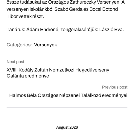
össze tudásukat az Országos Zathureczky Versenyen. A
versenyen iskolánkból Szabó Gerda és Bocsi Botond
Tibor vettek részt.
Tanáruk: Ádám Endréné, zongorakísérőjük: László Éva.
Categories:
Versenyek
Next post
XVIII. Kodály Zoltán Nemzetközi Hegedűverseny
Galánta eredménye
Previous post
Halmos Béla Országos Népzenei Találkozó eredményei
August 2026