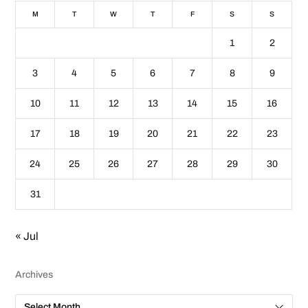
M
T
W
T
F
S
S
1
2
3
4
5
6
7
8
9
10
11
12
13
14
15
16
17
18
19
20
21
22
23
24
25
26
27
28
29
30
31
« Jul
Archives
A
r