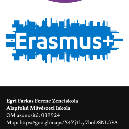
Egri Farkas Ferenc Zeneiskola
Alapfokú Művészeti Iskola
OM azonosító: 039924
Map:
https://goo.gl/maps/X4Zj1ky7hoDSNL3PA