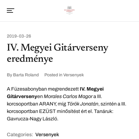
2019-03-26
IV. Megyei Gitárverseny
eredménye
By
Barta Roland
Posted in
Versenyek
A Füzesabonyban megrendezett
IV. Megyei
Gitárverseny
en
Morales Carlos Magor
a III.
korcsoportban ARANY, míg
Török Jonatán
, szintén a III.
korcsoportban EZÜST minősítést ért el. Tanáruk:
Gavrucza-Nagy László.
Categories:
Versenyek