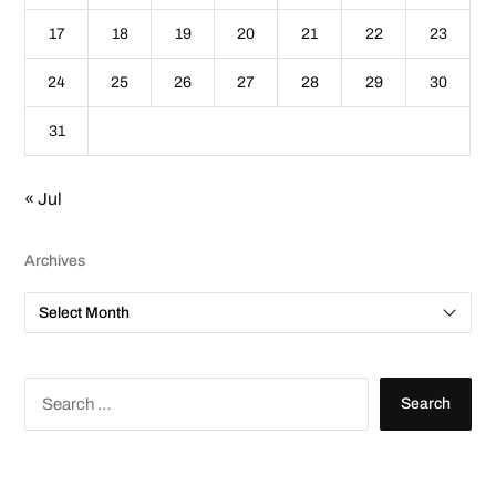
17
18
19
20
21
22
23
24
25
26
27
28
29
30
31
« Jul
Archives
A
r
c
h
i
v
S
e
e
s
a
r
c
h
f
o