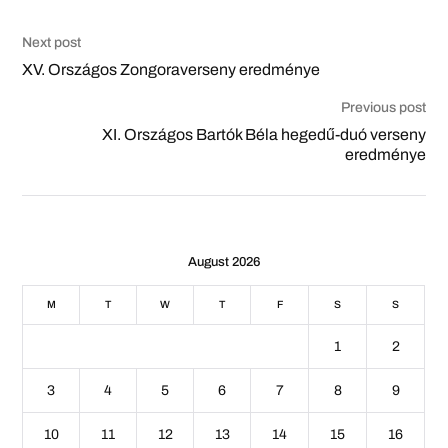
Next post
XV. Országos Zongoraverseny eredménye
Previous post
XI. Országos Bartók Béla hegedű-duó verseny
eredménye
August 2026
M
T
W
T
F
S
S
1
2
3
4
5
6
7
8
9
10
11
12
13
14
15
16