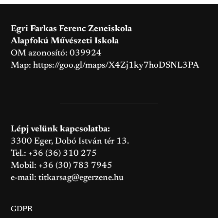
Egri Farkas Ferenc Zeneiskola
Alapfokú Művészeti Iskola
OM azonosító: 039924
Map:
https://goo.gl/maps/X4Zj1ky7hoDSNL3PA
Lépj velünk kapcsolatba:
3300 Eger, Dobó István tér 13.
Tel.: +36 (36) 310 275
Mobil: +36 (30) 783 7945
e-mail:
titkarsag@egerzene.hu
GDPR