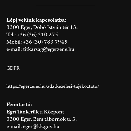
Lépj velünk kapcsolatba:
3300 Eger, Dobó István tér 13.
Tel.: +36 (36) 310 275
Mobil: +36 (30) 783 7945
e-mail:
titkarsag@egerzene.hu
GDPR
https://egerzene.hu/adatkezelesi-tajekoztato/
Fenntartó:
Egri Tankerületi Központ
3300 Eger, Bem tábornok u. 3.
e-mail:
eger@kk.gov.hu