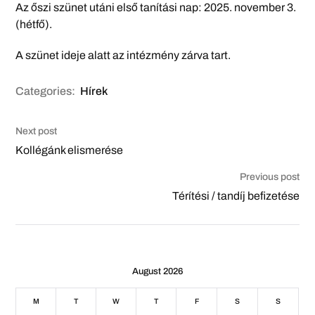
Az őszi szünet utáni első tanítási nap: 2025. november 3.
(hétfő).
A szünet ideje alatt az intézmény zárva tart.
Categories:
Hírek
Next post
Kollégánk elismerése
Previous post
Térítési / tandíj befizetése
August 2026
M
T
W
T
F
S
S