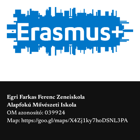
Egri Farkas Ferenc Zeneiskola
Alapfokú Művészeti Iskola
OM azonosító: 039924
Map:
https://goo.gl/maps/X4Zj1ky7hoDSNL3PA