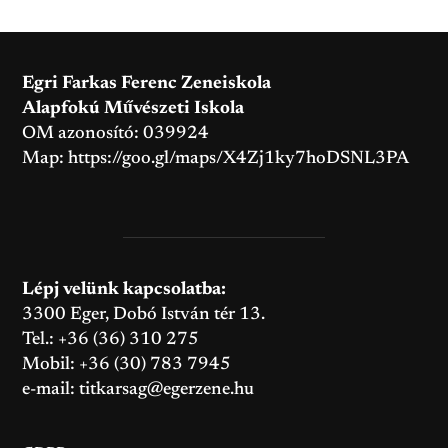
Egri Farkas Ferenc Zeneiskola
Alapfokú Művészeti Iskola
OM azonosító: 039924
Map:
https://goo.gl/maps/X4Zj1ky7hoDSNL3PA
Lépj velünk kapcsolatba:
3300 Eger, Dobó István tér 13.
Tel.: +36 (36) 310 275
Mobil: +36 (30) 783 7945
e-mail:
titkarsag@egerzene.hu