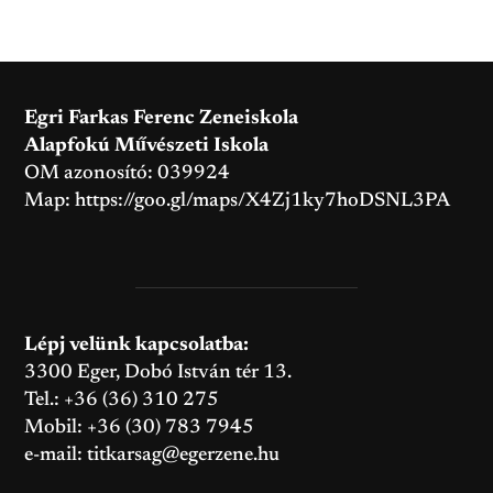
Egri Farkas Ferenc Zeneiskola
Alapfokú Művészeti Iskola
OM azonosító: 039924
Map:
https://goo.gl/maps/X4Zj1ky7hoDSNL3PA
Lépj velünk kapcsolatba:
3300 Eger, Dobó István tér 13.
Tel.: +36 (36) 310 275
Mobil: +36 (30) 783 7945
e-mail:
titkarsag@egerzene.hu