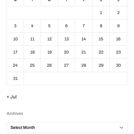
M
T
W
T
F
S
S
1
2
3
4
5
6
7
8
9
10
11
12
13
14
15
16
17
18
19
20
21
22
23
24
25
26
27
28
29
30
31
« Jul
Archives
A
r
c