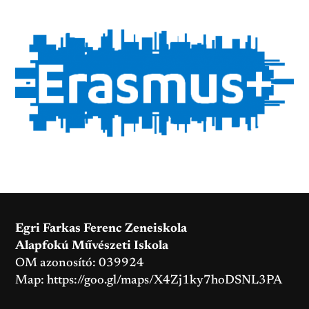
Egri Farkas Ferenc Zeneiskola
Alapfokú Művészeti Iskola
OM azonosító: 039924
Map:
https://goo.gl/maps/X4Zj1ky7hoDSNL3PA