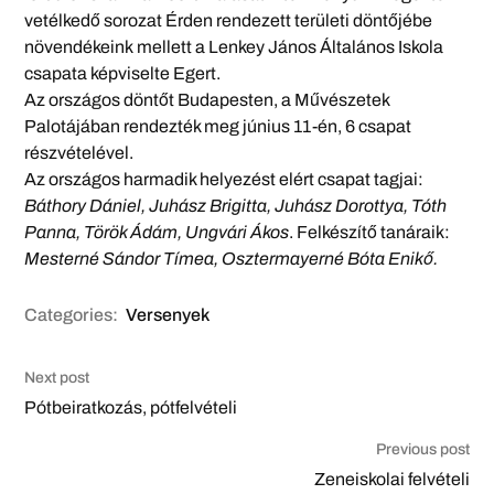
vetélkedő sorozat Érden rendezett területi döntőjébe
növendékeink mellett a Lenkey János Általános Iskola
csapata képviselte Egert.
Az országos döntőt Budapesten, a Művészetek
Palotájában rendezték meg június 11-én, 6 csapat
részvételével.
Az országos harmadik helyezést elért csapat tagjai:
Báthory Dániel, Juhász Brigitta, Juhász Dorottya, Tóth
Panna, Török Ádám, Ungvári Ákos
. Felkészítő tanáraik:
Mesterné Sándor Tímea, Osztermayerné Bóta Enikő.
Categories:
Versenyek
Next post
Pótbeiratkozás, pótfelvételi
Previous post
Zeneiskolai felvételi