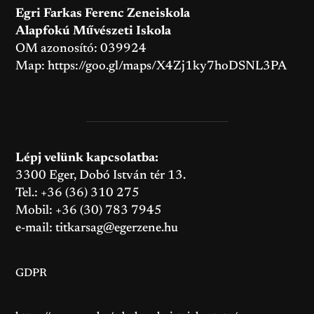
Egri Farkas Ferenc Zeneiskola
Alapfokú Művészeti Iskola
OM azonosító: 039924
Map:
https://goo.gl/maps/X4Zj1ky7hoDSNL3PA
Lépj velünk kapcsolatba:
3300 Eger, Dobó István tér 13.
Tel.: +36 (36) 310 275
Mobil: +36 (30) 783 7945
e-mail:
titkarsag@egerzene.hu
GDPR