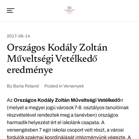
2017-06-14
Országos Kodály Zoltán
Műveltségi Vetélkedő
eredménye
By
Barta Roland
Posted in
Versenyek
Az
Országos Kodály Zoltán Műveltségi Vetélkedő
n
(melyet a megyei jogú városok 7-8. osztályos tanulóina
k
részvételével rendeztek meg a tanévben) országos
harmadik helyezést ért el iskolánk csapata. A
versengésben 7 egri iskolai csoport vett részt, a városi
fordulók szakmai koordinálását intézményünk végezte. A