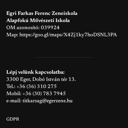
Egri Farkas Ferenc Zeneiskola
Alapfokú Művészeti Iskola
OM azonosító: 039924
Map:
https://goo.gl/maps/X4Zj1ky7hoDSNL3PA
Lépj velünk kapcsolatba:
3300 Eger, Dobó István tér 13.
Tel.: +36 (36) 310 275
Mobil: +36 (30) 783 7945
e-mail:
titkarsag@egerzene.hu
GDPR