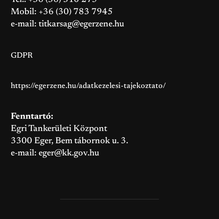
Tel.: +36 (36) 310 275
Mobil: +36 (30) 783 7945
e-mail:
titkarsag@egerzene.hu
GDPR
https://egerzene.hu/adatkezelesi-tajekoztato/
Fenntartó:
Egri Tankerületi Központ
3300 Eger, Bem tábornok u. 3.
e-mail:
eger@kk.gov.hu