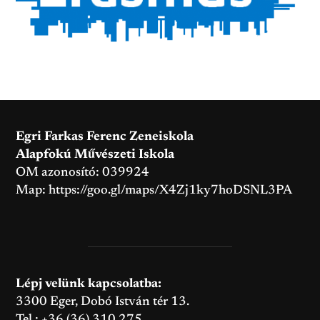
Egri Farkas Ferenc Zeneiskola
Alapfokú Művészeti Iskola
OM azonosító: 039924
Map:
https://goo.gl/maps/X4Zj1ky7hoDSNL3PA
Lépj velünk kapcsolatba:
3300 Eger, Dobó István tér 13.