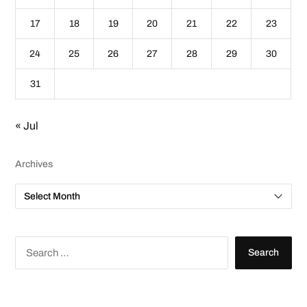
17
18
19
20
21
22
23
24
25
26
27
28
29
30
31
« Jul
Archives
A
r
c
h
i
v
S
e
e
s
a
r
c
h
f