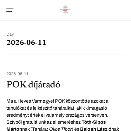
Day
2026-06-11
2026-06-11
POK díjátadó
Ma a Heves Vármegyei POK köszöntötte azokat a
tanulókat és felkészítő tanáraikat, akik kimagasló
eredményt értek el valamely országos versenyen.
Szívből gratulálunk az elismeréshez
Tóth-Sipos
Márton
nak (Tanára:
Okos Tibor
) és
Balogh László
nak