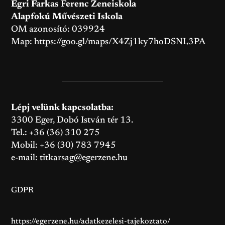
Egri Farkas Ferenc Zeneiskola
Alapfokú Művészeti Iskola
OM azonosító: 039924
Map:
https://goo.gl/maps/X4Zj1ky7hoDSNL3PA
Lépj velünk kapcsolatba:
3300 Eger, Dobó István tér 13.
Tel.: +36 (36) 310 275
Mobil: +36 (30) 783 7945
e-mail:
titkarsag@egerzene.hu
GDPR
https://egerzene.hu/adatkezelesi-tajekoztato/