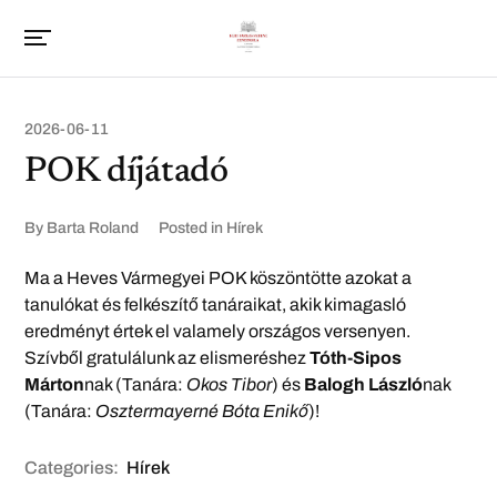
2026-06-11
POK díjátadó
By
Barta Roland
Posted in
Hírek
Ma a Heves Vármegyei POK köszöntötte azokat a
tanulókat és felkészítő tanáraikat, akik kimagasló
eredményt értek el valamely országos versenyen.
Szívből gratulálunk az elismeréshez
Tóth-Sipos
Márton
nak (Tanára:
Okos Tibor
) és
Balogh László
nak
(Tanára:
Osztermayerné Bóta Enikő
)!
Categories:
Hírek