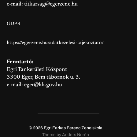
e-mail:
titkarsag@egerzene.hu
GDPR
https://egerzene.hu/adatkezelesi-tajekoztato/
Fenntartó:
Egri Tankerületi Központ
3300 Eger, Bem tábornok u. 3.
e-mail:
eger@kk.gov.hu
© 2026
Egri Farkas Ferenc Zeneiskola
Theme by
Anders Norén