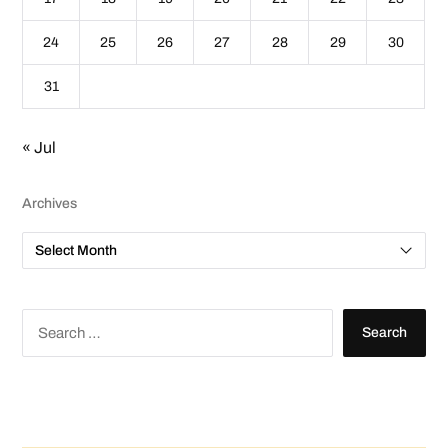
24
25
26
27
28
29
30
31
« Jul
Archives
A
r
c
h
i
v
S
e
e
s
a
r
c
h
f
o
r
: