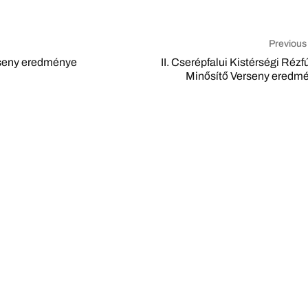
Previous
seny eredménye
II. Cserépfalui Kistérségi Réz
Minősítő Verseny eredm