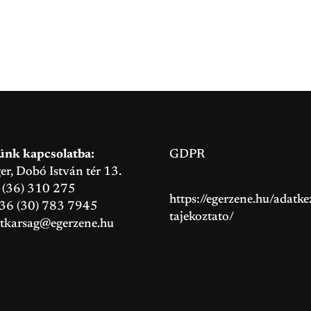
ünk kapcsolatba:
GDPR
, Dobó István tér 13.
6 (36) 310 275
https://egerzene.hu/adatkez
+36 (30) 783 7945
tajekoztato/
itkarsag@egerzene.hu