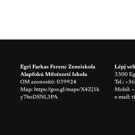
Egri Farkas Ferenc Zeneiskola
Lépj vel
Alapfokú Művészeti Iskola
3300 Eger
OM azonosító: 039924
Tel.: +3
Map:
https://goo.gl/maps/X4Zj1k
Mobil: 
y7hoDSNL3PA
e-mail:
t