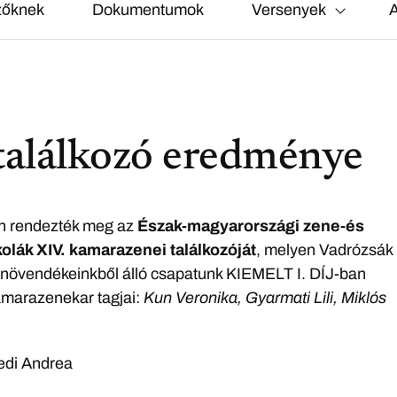
zőknek
Dokumentumok
Versenyek
A
találkozó eredménye
n rendezték meg az
Észak-magyarországi zene-és
olák XIV. kamarazenei találkozóját
, melyen Vadrózsák
s növendékeinkből álló csapatunk KIEMELT I. DÍJ-ban
amarazenekar tagjai:
Kun Veronika, Gyarmati Lili, Miklós
edi Andrea