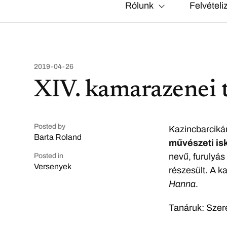
Rólunk
Felvételi
2019-04-26
XIV. kamarazenei 
Posted by
Kazincbarciká
Barta Roland
művészeti isk
nevű, furulyá
Posted in
Versenyek
részesült. A k
Hanna
.
Tanáruk: Szer