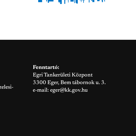
Fenntartó:
Egri Tankerületi Központ
3300 Eger, Bem tábornok u. 3.
elesi-
e-mail:
eger@kk.gov.hu