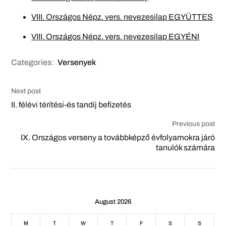
VIII.
Országos Népz. vers. nevezesilap EGYÜTTES
VIII. Országos Népz. vers. nevezesilap EGYÉNI
Categories:
Versenyek
Next post
II. félévi térítési-és tandíj befizetés
Previous post
IX. Országos verseny a továbbképző évfolyamokra járó
tanulók számára
August 2026
M
T
W
T
F
S
S