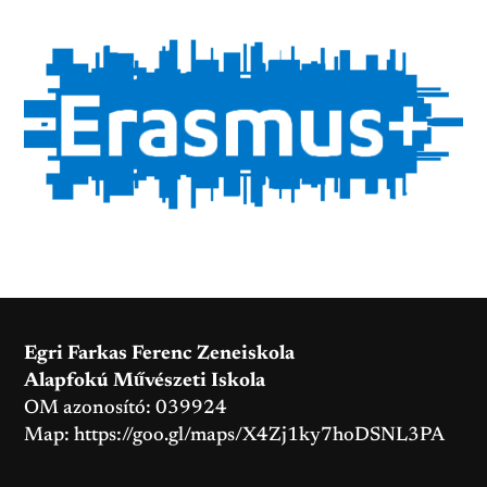
Egri Farkas Ferenc Zeneiskola
Alapfokú Művészeti Iskola
OM azonosító: 039924
Map:
https://goo.gl/maps/X4Zj1ky7hoDSNL3PA