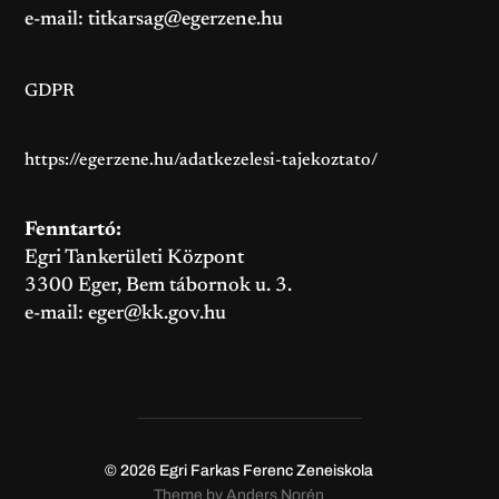
e-mail:
titkarsag@egerzene.hu
GDPR
https://egerzene.hu/adatkezelesi-tajekoztato/
Fenntartó:
Egri Tankerületi Központ
3300 Eger, Bem tábornok u. 3.
e-mail:
eger@kk.gov.hu
© 2026
Egri Farkas Ferenc Zeneiskola
Theme by
Anders Norén