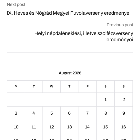
Next post
IX. Heves és Nógrád Megyei Fuvolaverseny eredményei
Previous post
Helyi népdaléneklési, illetve szolfézsverseny
eredményei
August 2026
M
T
W
T
F
S
S
1
2
3
4
5
6
7
8
9
10
11
12
13
14
15
16