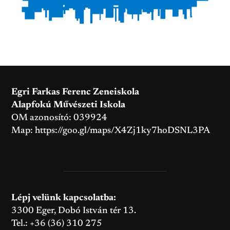
Egri Farkas Ferenc Zeneiskola
Alapfokú Művészeti Iskola
OM azonosító: 039924
Map:
https://goo.gl/maps/X4Zj1ky7hoDSNL3PA
Lépj velünk kapcsolatba:
3300 Eger, Dobó István tér 13.
Tel.: +36 (36) 310 275