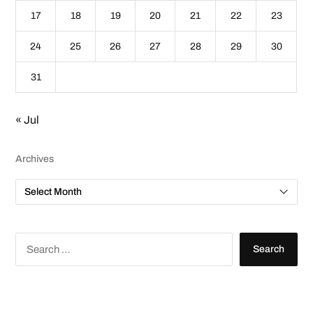
17
18
19
20
21
22
23
24
25
26
27
28
29
30
31
« Jul
Archives
A
r
c
h
i
v
S
e
e
s
a
r
c
h
f
o