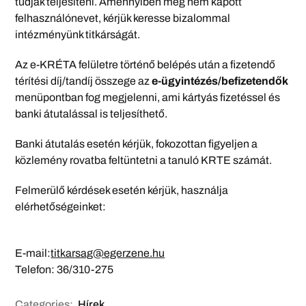
tudják teljesíteni. Amennyiben még nem kapott
felhasználónevet, kérjük keresse bizalommal
intézményünk titkárságát.
Az e-KRÉTA felületre történő belépés után a fizetendő
térítési díj/tandíj összege az
e-ügyintézés/befizetendők
menüpontban fog megjelenni, ami kártyás fizetéssel és
banki átutalással is teljesíthető.
Banki átutalás esetén kérjük, fokozottan figyeljen a
közlemény rovatba feltüntetni a tanuló KRTE számát.
Felmerülő kérdések esetén kérjük, használja
elérhetőségeinket:
E-mail:
titkarsag@egerzene.hu
Telefon: 36/310-275
Categories:
Hírek