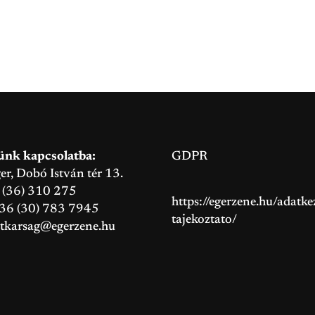
ünk kapcsolatba:
GDPR
, Dobó István tér 13.
6 (36) 310 275
https://egerzene.hu/adatkez
+36 (30) 783 7945
tajekoztato/
itkarsag@egerzene.hu