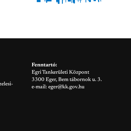
Fenntartó:
Egri Tankerületi Központ
3300 Eger, Bem tábornok u. 3.
elesi-
e-mail:
eger@kk.gov.hu