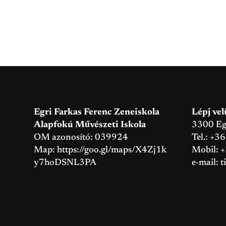
Egri Farkas Ferenc Zeneiskola
Lépj vel
Alapfokú Művészeti Iskola
3300 Eger
OM azonosító: 039924
Tel.: +3
Map:
https://goo.gl/maps/X4Zj1k
Mobil: 
y7hoDSNL3PA
e-mail:
t