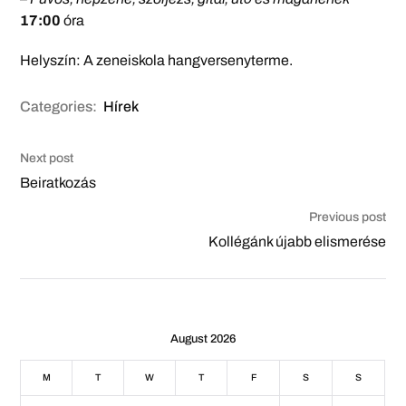
17:00
óra
Helyszín: A zeneiskola hangversenyterme.
Categories:
Hírek
Next post
Beiratkozás
Previous post
Kollégánk újabb elismerése
August 2026
M
T
W
T
F
S
S