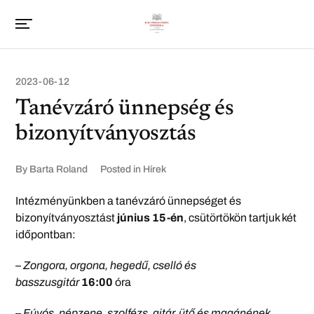
2023-06-12
Tanévzáró ünnepség és
bizonyítványosztás
By
Barta Roland
Posted in
Hírek
Intézményünkben a tanévzáró ünnepséget és
bizonyítványosztást
június 15-én
, csütörtökön tartjuk két
időpontban:
– Zongora, orgona, hegedű, cselló és
basszusgitár
16:00
óra
– Fúvós, népzene, szolfézs, gitár, ütő és magánének