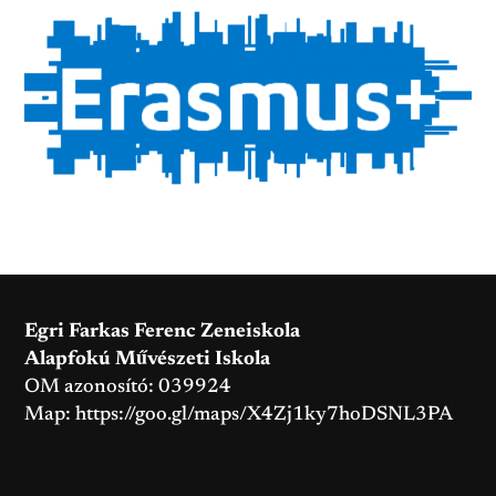
Egri Farkas Ferenc Zeneiskola
Alapfokú Művészeti Iskola
OM azonosító: 039924
Map:
https://goo.gl/maps/X4Zj1ky7hoDSNL3PA