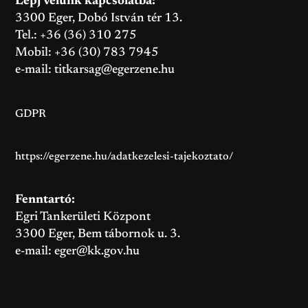
Lépj velünk kapcsolatba:
3300 Eger, Dobó István tér 13.
Tel.: +36 (36) 310 275
Mobil: +36 (30) 783 7945
e-mail:
titkarsag@egerzene.hu
GDPR
https://egerzene.hu/adatkezelesi-tajekoztato/
Fenntartó:
Egri Tankerületi Központ
3300 Eger, Bem tábornok u. 3.
e-mail:
eger@kk.gov.hu