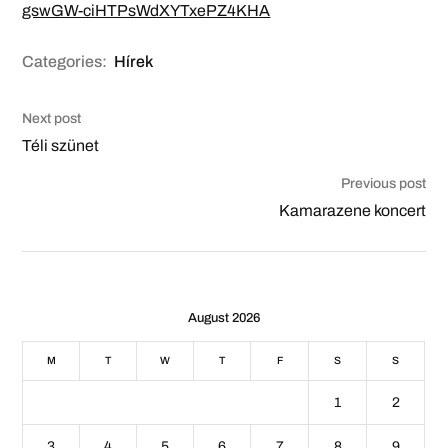
gswGW-ciHTPsWdXYTxePZ4KHA
Categories:
Hírek
Next post
Téli szünet
Previous post
Kamarazene koncert
August 2026
M
T
W
T
F
S
S
1
2
3
4
5
6
7
8
9