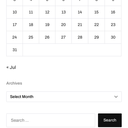
10
11
12
13
14
15
16
17
18
19
20
21
22
23
24
25
26
27
28
29
30
31
« Jul
Archives
A
r
c
h
i
v
S
e
e
s
a
r