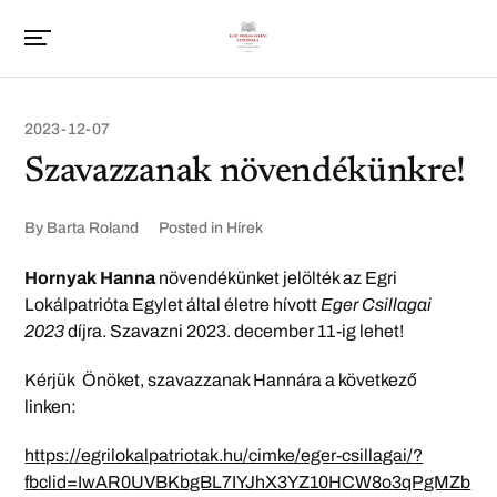
2023-12-07
Szavazzanak növendékünkre!
By
Barta Roland
Posted in
Hírek
Hornyak Hanna
növendékünket jelölték az Egri
Lokálpatrióta Egylet által életre hívott
Eger Csillagai
2023
díjra. Szavazni 2023. december 11-ig lehet!
Kérjük Önöket, szavazzanak Hannára a következő
linken:
https://egrilokalpatriotak.hu/cimke/eger-csillagai/?
fbclid=IwAR0UVBKbgBL7IYJhX3YZ10HCW8o3qPgMZb