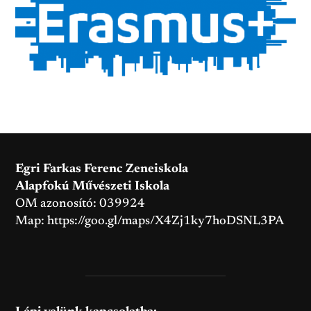
Egri Farkas Ferenc Zeneiskola
Alapfokú Művészeti Iskola
OM azonosító: 039924
Map:
https://goo.gl/maps/X4Zj1ky7hoDSNL3PA