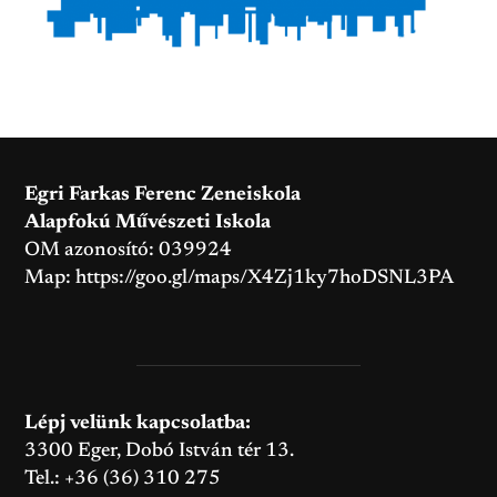
Egri Farkas Ferenc Zeneiskola
Alapfokú Művészeti Iskola
OM azonosító: 039924
Map:
https://goo.gl/maps/X4Zj1ky7hoDSNL3PA
Lépj velünk kapcsolatba:
3300 Eger, Dobó István tér 13.
Tel.: +36 (36) 310 275