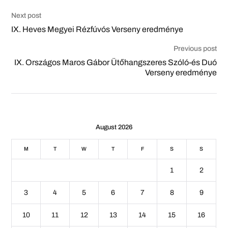
Next post
IX. Heves Megyei Rézfúvós Verseny eredménye
Previous post
IX. Országos Maros Gábor Ütőhangszeres Szóló-és Duó
Verseny eredménye
August 2026
M
T
W
T
F
S
S
1
2
3
4
5
6
7
8
9
10
11
12
13
14
15
16