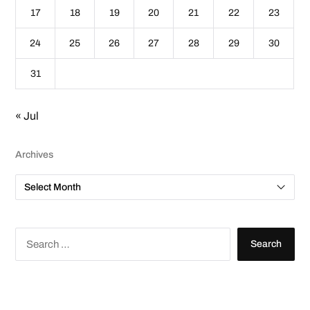
17
18
19
20
21
22
23
24
25
26
27
28
29
30
31
« Jul
Archives
A
r
c
h
i
v
S
e
e
s
a
r
c
h
f
o
r