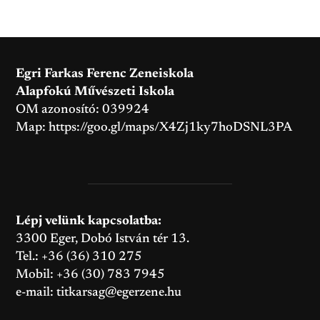
Egri Farkas Ferenc Zeneiskola
Alapfokú Művészeti Iskola
OM azonosító: 039924
Map:
https://goo.gl/maps/X4Zj1ky7hoDSNL3PA
Lépj velünk kapcsolatba:
3300 Eger, Dobó István tér 13.
Tel.: +36 (36) 310 275
Mobil: +36 (30) 783 7945
e-mail:
titkarsag@egerzene.hu