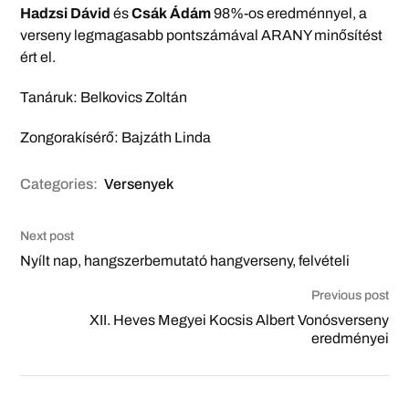
Hadzsi Dávid
és
Csák Ádám
98%-os eredménnyel, a
verseny legmagasabb pontszámával ARANY minősítést
ért el.
Tanáruk: Belkovics Zoltán
Zongorakísérő: Bajzáth Linda
Categories:
Versenyek
Next post
Nyílt nap, hangszerbemutató hangverseny, felvételi
Previous post
XII. Heves Megyei Kocsis Albert Vonósverseny
eredményei