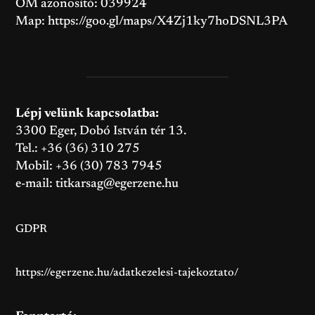
OM azonosító: 039924
Map:
https://goo.gl/maps/X4Zj1ky7hoDSNL3PA
Lépj velünk kapcsolatba:
3300 Eger, Dobó István tér 13.
Tel.: +36 (36) 310 275
Mobil: +36 (30) 783 7945
e-mail:
titkarsag@egerzene.hu
GDPR
https://egerzene.hu/adatkezelesi-tajekoztato/