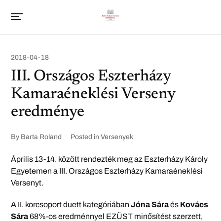
2018-04-18
III. Országos Eszterházy
Kamaraéneklési Verseny
eredménye
By
Barta Roland
Posted in
Versenyek
Április 13-14. között rendezték meg az Eszterházy Károly
Egyetemen a III. Országos Eszterházy Kamaraéneklési
Versenyt.
A II. korcsoport duett kategóriában
Jóna Sára
és
Kovács
Sára
68%-os eredménnyel EZÜST minősítést szerzett,