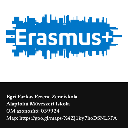
Egri Farkas Ferenc Zeneiskola
Alapfokú Művészeti Iskola
OM azonosító: 039924
Map:
https://goo.gl/maps/X4Zj1ky7hoDSNL3PA