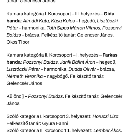
tanár: Gelencsér János
Kamara kategória I. Korcsoport – III. helyezés –
Gida
banda
:
Almádi Kata, Kása Kolos
– hegedű,
Lisztóczki
Péter
– harmonika,
Tóth Sipos Márton Vilmos, Pozsonyi
Balázs
– brácsa. Felkészítő tanár: Gelencsér János,
Okos Tibor
Kamara kategória II. Korcsoport – I. helyezés –
Farkas
banda
:
Pozsonyi Balázs, Janik Bálint Áron
– hegedű,
Lisztóczki Péter
– harmonika,
Dudás Olivér
– brácsa,
Németh Veronika
– nagybőgő. Felkészítő tanár:
Gelencsér János
Különdíj –
Pozsonyi Balázs
. Felkészítő tanár: Gelencsér
János
Szóló kategória I. korcsoport 3. helyezett:
Horuczi Liza
.
Felkészítő tanár: Gyura Fanni
Szóló kategória II. korcsoport 1. helyezett:
Lember Ákos
.