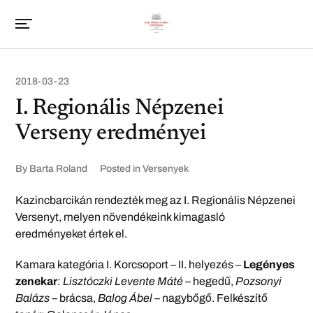
2018-03-23
I. Regionális Népzenei
Verseny eredményei
By
Barta Roland
Posted in
Versenyek
Kazincbarcikán rendezték meg az I. Regionális Népzenei
Versenyt, melyen növendékeink kimagasló
eredményeket értek el.
Kamara kategória I. Korcsoport – II. helyezés –
Legényes
zenekar
:
Lisztóczki Levente Máté
– hegedű,
Pozsonyi
Balázs
– brácsa,
Balog Ábel
– nagybőgő. Felkészítő