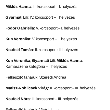
Miklós Hanna
: III. korcsoport – I. helyezés
Gyarmati Lili
: IV. korcsoport – I. helyezés
Fodor Gabriella
: V. korcsoport – I. helyezés
Kun Veronika
: V. korcsoport – II. helyezés
Neufeld Tamás
: II. korcsoport: II. helyezés
Kun Veronika
,
Gyarmati Lili
,
Miklós Hanna
:
Kamarazene kategória – I. helyezés
Felkészítő tanáruk: Szeredi Andrea
Matisz-Rohlicsek Virág
: II. korcsoport – III. helyezés
Neufeld Nóra
: III. korcsoport – III. helyezés
Felkészítő tanáruk: Virágh Lilla