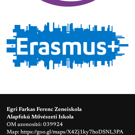
Egri Farkas Ferenc Zeneiskola
Alapfokú Művészeti Iskola
OM azonosító: 039924
Map:
https://goo.gl/maps/X4Zj1ky7hoDSNL3PA