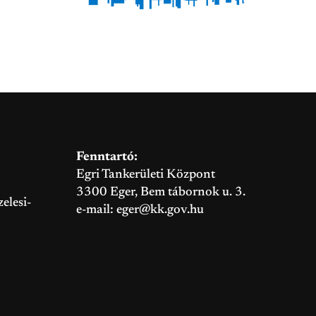
Fenntartó:
Egri Tankerületi Központ
3300 Eger, Bem tábornok u. 3.
elesi-
e-mail:
eger@kk.gov.hu