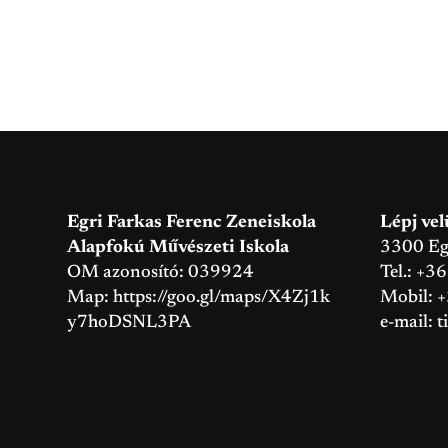
Egri Farkas Ferenc Zeneiskola
Lépj vel
Alapfokú Művészeti Iskola
3300 Eger
OM azonosító: 039924
Tel.: +3
Map:
https://goo.gl/maps/X4Zj1k
Mobil: 
y7hoDSNL3PA
e-mail:
t