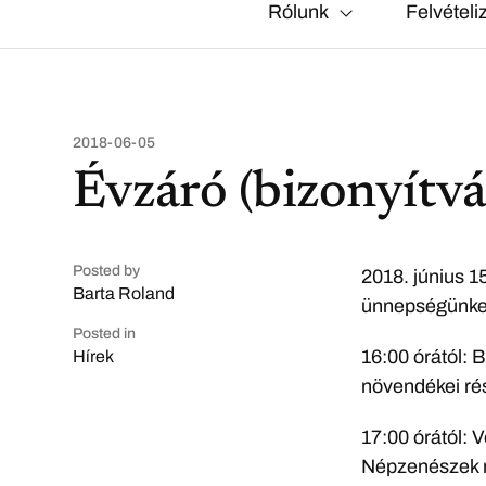
Rólunk
Felvételi
2018-06-05
Évzáró (bizonyítvá
Posted by
2018. június 1
Barta Roland
ünnepségünket
Posted in
16:00 órától: 
Hírek
növendékei ré
17:00 órától: 
Népzenészek r