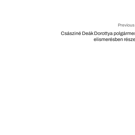
Previous
Császiné Deák Dorottya polgármes
elismerésben része