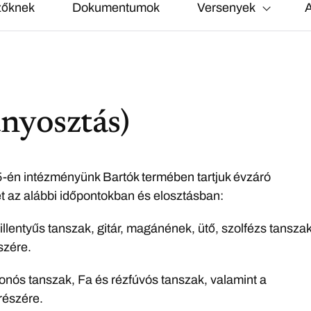
zőknek
Dokumentumok
Versenyek
A
nyosztás)
5-én intézményünk Bartók termében tartjuk évzáró
 az alábbi időpontokban és elosztásban:
Billentyűs tanszak, gitár, magánének, ütő, szolfézs tansza
szére.
Vonós tanszak, Fa és rézfúvós tanszak, valamint a
észére.