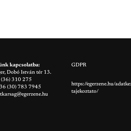
ünk kapcsolatba:
GDPR
, Dobó István tér 13.
6 (36) 310 275
https://egerzene.hu/adatkez
+36 (30) 783 7945
tajekoztato/
itkarsag@egerzene.hu