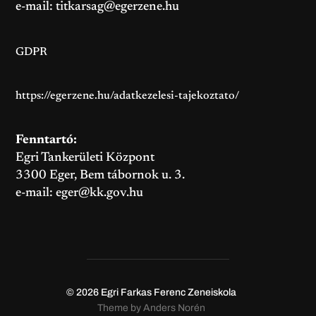
e-mail:
titkarsag@egerzene.hu
GDPR
https://egerzene.hu/adatkezelesi-tajekoztato/
Fenntartó:
Egri Tankerületi Központ
3300 Eger, Bem tábornok u. 3.
e-mail:
eger@kk.gov.hu
© 2026
Egri Farkas Ferenc Zeneiskola
Theme by
Anders Norén