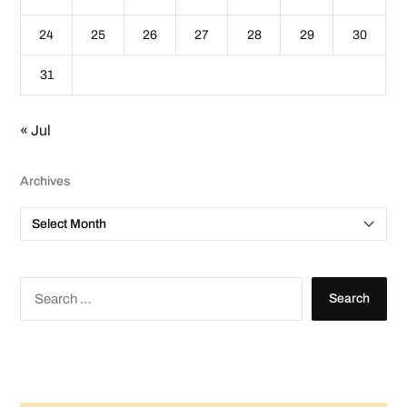
24
25
26
27
28
29
30
31
« Jul
Archives
A
r
c
h
i
v
S
e
e
s
a
r
c
h
f
o
r
: