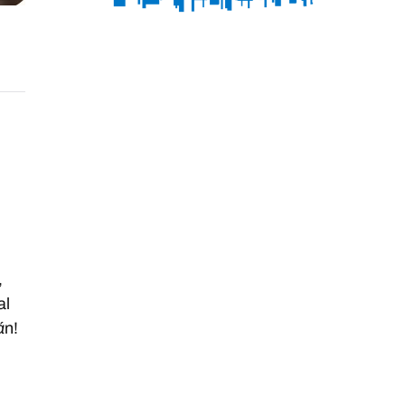
,
al
á
n!