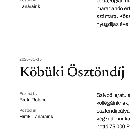
pedagógiai mun
Posted in
Tanáraink
maradandó ért
számára. Kösz
nyugdíjas évei
2026-01-15
Köbüki Ösztöndíj
Posted by
Szívből gratul
Barta Roland
kollégáinknak,
ösztöndíjpály
Posted in
Hírek
,
Tanáraink
végzett munkáj
nettó 75 000 F