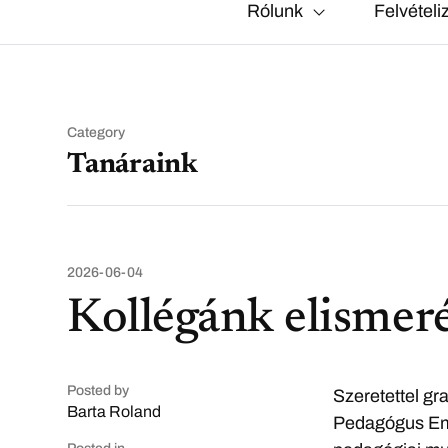
Rólunk
Felvételi
Category
Tanáraink
2026-06-04
Kollégánk elismer
Posted by
Szeretettel gr
Barta Roland
Pedagógus Eml