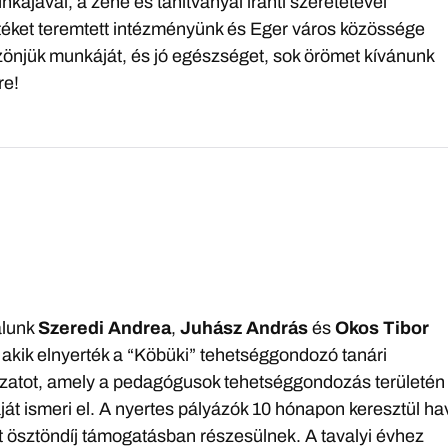
kájával, a zene és tanítványai iránti szeretetével
éket teremtett intézményünk és Eger város közössége
önjük munkáját, és jó egészséget, sok örömet kívánunk
re!
álunk
Szeredi Andrea
,
Juhász András
és
Okos Tibor
 akik elnyerték a “Köbüki” tehetséggondozó tanári
ázatot, amely a pedagógusok tehetséggondozás területén
át ismeri el. A nyertes pályázók 10 hónapon keresztül ha
t ösztöndíj támogatásban részesülnek. A tavalyi évhez