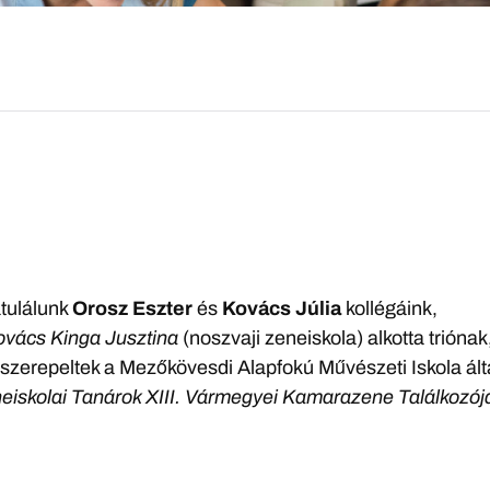
atulálunk
Orosz Eszter
és
Kovács Júlia
kollégáink,
ovács Kinga Jusztina
(noszvaji zeneiskola) alkotta triónak
 szerepeltek a Mezőkövesdi Alapfokú Művészeti Iskola ált
eiskolai Tanárok XIII. Vármegyei Kamarazene Találkozój