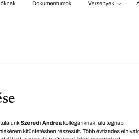
zőknek
Dokumentumok
Versenyek
A
ése
atulálunk
Szeredi Andrea
kollégánknak, aki tegnap
ékérem kitüntetésben részesült. Több évtizedes elhivato