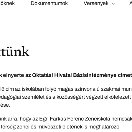
zőknek
Dokumentumok
Versenyek
A
ttünk
 elnyerte az Oktatási Hivatal Bázisintézménye címet
elő cím az iskolában folyó magas színvonalú szakmai mun
edagógiai szemlélet és a közösségért végzett elkötelezett
ése.
nk arra, hogy az Egri Farkas Ferenc Zeneiskola nemcsa
 térség zenei és művészeti életének is meghatározó