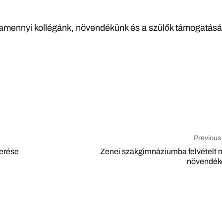
mennyi kollégánk, növendékünk és a szülők támogatásá
Previous
erése
Zenei szakgimnáziumba felvételt n
növendék