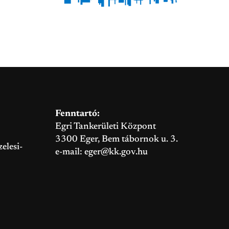
Fenntartó:
Egri Tankerületi Központ
3300 Eger, Bem tábornok u. 3.
elesi-
e-mail:
eger@kk.gov.hu