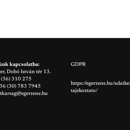
ünk kapcsolatba:
GDPR
, Dobó István tér 13.
6 (36) 310 275
https://egerzene.hu/adatkez
+36 (30) 783 7945
tajekoztato/
itkarsag@egerzene.hu