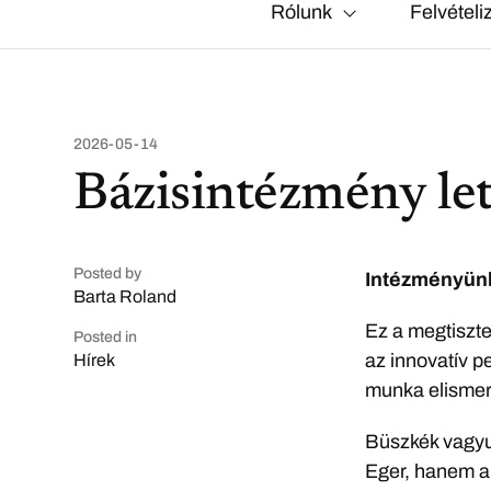
Rólunk
Felvételi
2026-05-14
Bázisintézmény le
Posted by
Intézményünk
Barta Roland
Ez a megtiszt
Posted in
az innovatív p
Hírek
munka elismer
Büszkék vagyu
Eger, hanem a