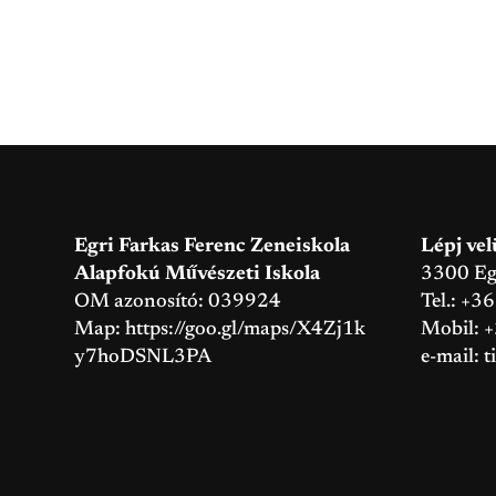
Egri Farkas Ferenc Zeneiskola
Lépj vel
Alapfokú Művészeti Iskola
3300 Eger
OM azonosító: 039924
Tel.: +3
Map:
https://goo.gl/maps/X4Zj1k
Mobil: 
y7hoDSNL3PA
e-mail:
t