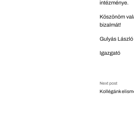
intézménye.
Köszönöm vala
bizalmát!
Gulyás László
Igazgató
Next post
Kollégánk elism