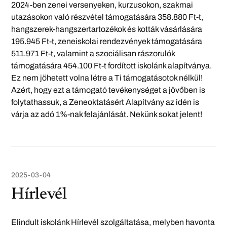
2024-ben zenei versenyeken, kurzusokon, szakmai
utazásokon való részvétel támogatására 358.880 Ft-t,
hangszerek-hangszertartozékok és kották vásárlására
195.945 Ft-t, zeneiskolai rendezvények támogatására
511.971 Ft-t, valamint a szociálisan rászorulók
támogatására 454.100 Ft-t fordított iskolánk alapítványa.
Ez nem jöhetett volna létre a Ti támogatásotok nélkül!
Azért, hogy ezt a támogató tevékenységet a jövőben is
folytathassuk, a Zeneoktatásért Alapítvány az idén is
várja az adó 1%-nak felajánlását. Nekünk sokat jelent!
2025-03-04
Hírlevél
Elindult iskolánk Hírlevél szolgáltatása, melyben havonta