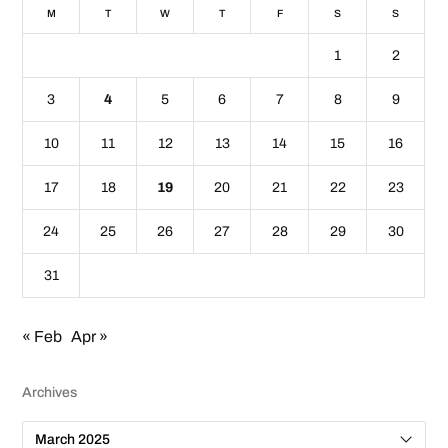
M
T
W
T
F
S
S
1
2
3
4
5
6
7
8
9
10
11
12
13
14
15
16
17
18
19
20
21
22
23
24
25
26
27
28
29
30
31
« Feb
Apr »
Archives
A
r