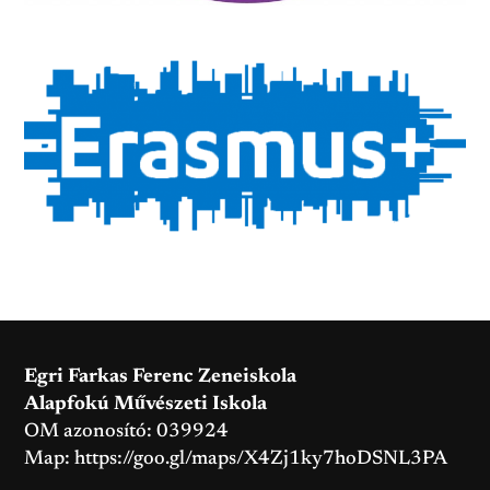
Egri Farkas Ferenc Zeneiskola
Alapfokú Művészeti Iskola
OM azonosító: 039924
Map:
https://goo.gl/maps/X4Zj1ky7hoDSNL3PA