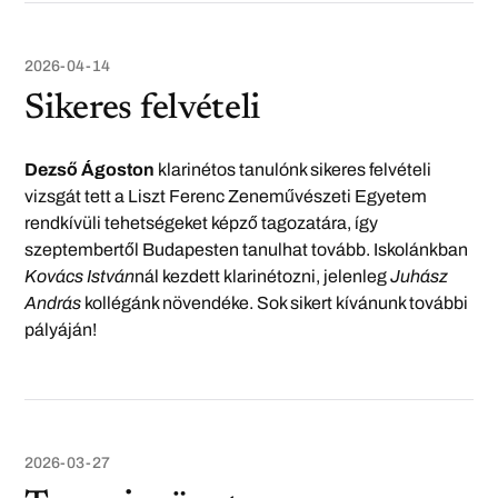
2026-04-14
Sikeres felvételi
Dezső Ágoston
klarinétos tanulónk sikeres felvételi
vizsgát tett a Liszt Ferenc Zeneművészeti Egyetem
rendkívüli tehetségeket képző tagozatára, így
szeptembertől Budapesten tanulhat tovább. Iskolánkban
Kovács István
nál kezdett klarinétozni, jelenleg
Juhász
András
kollégánk növendéke. Sok sikert kívánunk további
pályáján!
2026-03-27