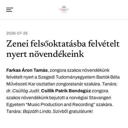
2026-07-25
Zenei felsőoktatásba felvételt
nyert növendékeink
Farkas Áron Tamás
, zongora szakos növendékünk
felvételt nyert a Szegedi Tudományegyetem Bartók Béla
Művészeti Kar osztatlan zongoratanár szakára. Tanára:
dr. Csüllög Judit
.
Csillik Patrik Bendegúz
zongora
szakos növendékünk bejutott a norvégiai Stavangeri
Egyetem “Music Production and Recording” szakára.
Tanára:
Bajzáth Linda
. Szívből gratulálunk!