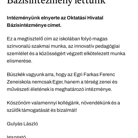
Bázisintézmény lettünk
Intézményünk elnyerte az Oktatási Hivatal
Bázisintézménye címet.
Ez a megtisztelő cím az iskolában folyó magas
színvonalú szakmai munka, az innovatív pedagógiai
szemlélet és a közösségért végzett elkötelezett munka
elismerése.
Büszkék vagyunk arra, hogy az Egri Farkas Ferenc
Zeneiskola nemcsak Eger, hanem a térség zenei és
művészeti életének is meghatározó intézménye.
Köszönöm valamennyi kollégánk, növendékünk és a
szülők támogatását és bizalmát!
Gulyás László
Igazgató