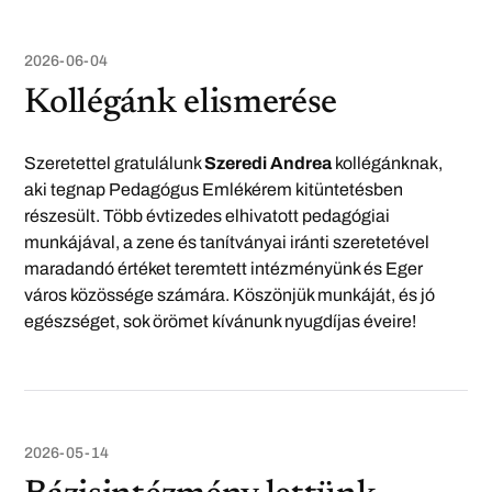
2026-06-04
Kollégánk elismerése
Szeretettel gratulálunk
Szeredi Andrea
kollégánknak,
aki tegnap Pedagógus Emlékérem kitüntetésben
részesült. Több évtizedes elhivatott pedagógiai
munkájával, a zene és tanítványai iránti szeretetével
maradandó értéket teremtett intézményünk és Eger
város közössége számára. Köszönjük munkáját, és jó
egészséget, sok örömet kívánunk nyugdíjas éveire!
2026-05-14