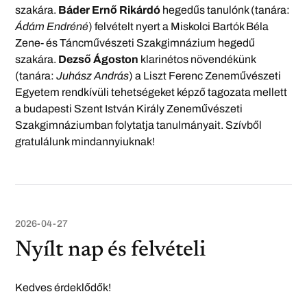
szakára.
Báder Ernő Rikárdó
hegedűs tanulónk (tanára:
Ádám Endréné
) felvételt nyert a Miskolci Bartók Béla
Zene- és Táncművészeti Szakgimnázium hegedű
szakára.
Dezső Ágoston
klarinétos növendékünk
(tanára:
Juhász András
) a Liszt Ferenc Zeneművészeti
Egyetem rendkívüli tehetségeket képző tagozata mellett
a budapesti Szent István Király Zeneművészeti
Szakgimnáziumban folytatja tanulmányait. Szívből
gratulálunk mindannyiuknak!
2026-04-27
Nyílt nap és felvételi
Kedves érdeklődők!