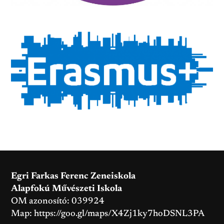
Egri Farkas Ferenc Zeneiskola
Alapfokú Művészeti Iskola
OM azonosító: 039924
Map:
https://goo.gl/maps/X4Zj1ky7hoDSNL3PA