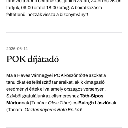
tanévre történő beiratkozást június 23-án, 24-én és 25-én
tartjuk, 09:00 órától 18:00 óráig. A beiratkozásra
feltétlenül hozzák vissza a bizonyítványt!
2026-06-11
POK díjátadó
Ma a Heves Vármegyei POK köszöntötte azokat a
tanulókat és felkészítő tanáraikat, akik kimagasló
eredményt értek el valamely országos versenyen.
Szívből gratulálunk az elismeréshez
Tóth-Sipos
Márton
nak (Tanára:
Okos Tibor
) és
Balogh László
nak
(Tanára:
Osztermayerné Bóta Enikő
)!