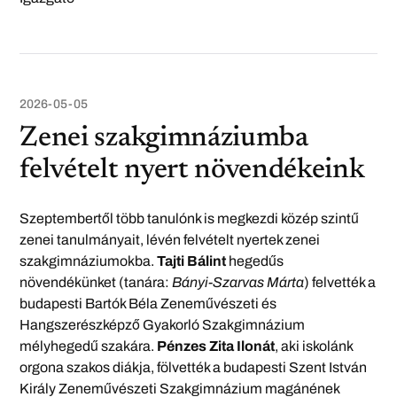
2026-05-05
Zenei szakgimnáziumba
felvételt nyert növendékeink
Szeptembertől több tanulónk is megkezdi közép szintű
zenei tanulmányait, lévén felvételt nyertek zenei
szakgimnáziumokba.
Tajti Bálint
hegedűs
növendékünket (tanára:
Bányi-Szarvas Márta
) felvették a
budapesti Bartók Béla Zeneművészeti és
Hangszerészképző Gyakorló Szakgimnázium
mélyhegedű szakára.
Pénzes Zita Ilonát
, aki iskolánk
orgona szakos diákja, fölvették a budapesti Szent István
Király Zeneművészeti Szakgimnázium magánének